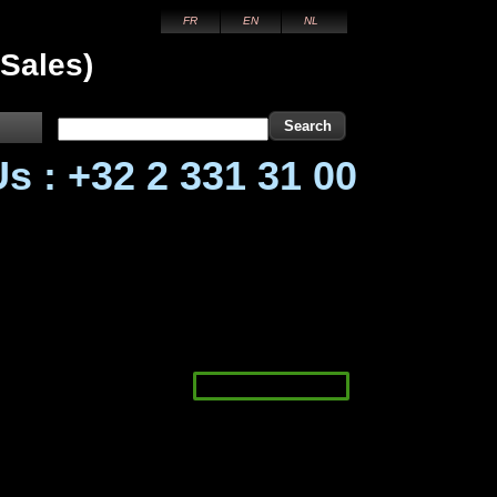
FR
EN
NL
 Sales)
Search
 +32 2 331 31 00