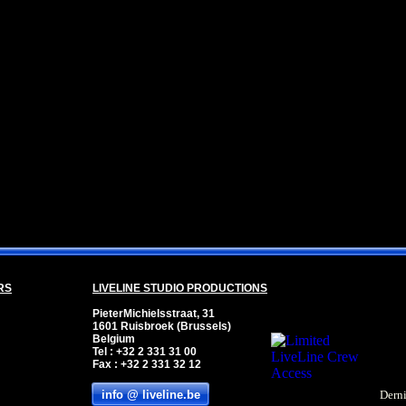
RS
LIVELINE STUDIO PRODUCTIONS
PieterMichielsstraat, 31
1601 Ruisbroek (Brussels)
Belgium
Pour
Tel : +32 2 331 31 00
Fax : +32 2 331 32 12
info @ liveline.be
Derni