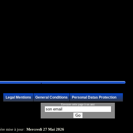
l
Legal Mentions
General Conditions
Personal Datas Protection
Envoyer cette page à un ami
 information :
ère mise à jour :
Mercredi 27 Mai 2026